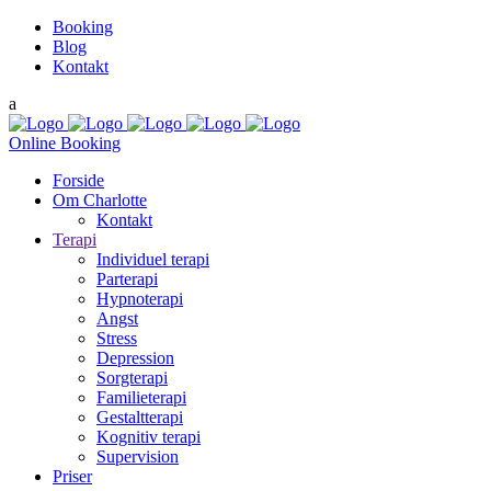
Booking
Blog
Kontakt
Online Booking
Forside
Om Charlotte
Kontakt
Terapi
Individuel terapi
Parterapi
Hypnoterapi
Angst
Stress
Depression
Sorgterapi
Familieterapi
Gestaltterapi
Kognitiv terapi
Supervision
Priser