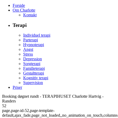
Forside
Om Charlotte
Kontakt
Terapi
Individuel terapi
Parterapi
Hypnoterapi
Angst
Stress
Depression
Sorgterapi
Familieterapi
Gestaltterapi
Kognitiv terapi
Supervision
Priser
Booking døgnet rundt - TERAPIHUSET Charlotte Hartvig -
Randers
52
page,page-id-52,page-template-
default,ajax_fade,page_not_loaded,,no_animation_on_touch,columns