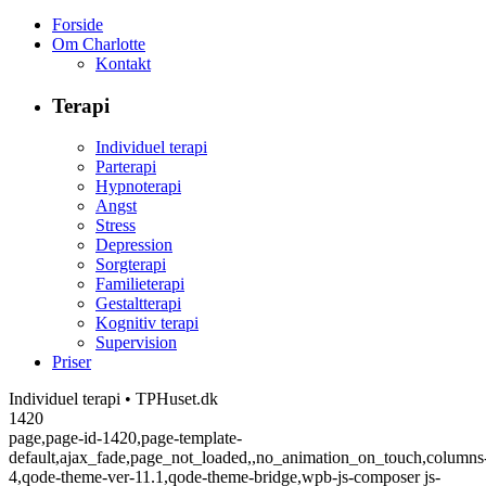
Forside
Om Charlotte
Kontakt
Terapi
Individuel terapi
Parterapi
Hypnoterapi
Angst
Stress
Depression
Sorgterapi
Familieterapi
Gestaltterapi
Kognitiv terapi
Supervision
Priser
Individuel terapi • TPHuset.dk
1420
page,page-id-1420,page-template-
default,ajax_fade,page_not_loaded,,no_animation_on_touch,columns
4,qode-theme-ver-11.1,qode-theme-bridge,wpb-js-composer js-