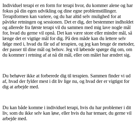
Individuel terapi er en form for terapi hvor, du kommer alene og har
fokus på din egen udvikling og dine egne problemstillinger.
Terapiformen kan variere, og du har altid selv mulighed for at
påvirke retningen og sessionen. Det er dig, der bestemmer indholdet
og allerede fra første terapi vil du sammen med mig lave nogle mål
for, hvad du gerne vil opnå. Det kan være store eller mindre mål, så
længe det er vigtige mål for dig. På den måde kan du lettere selv
følge med i, hvad du får ud af terapien, og jeg kan bruge de metoder,
der passer til dine mål og behov. Jeg vil løbende spørge dig om, om
du kommer i retning af at nå dit mål, eller om målet har ændret sig.
Du behøver ikke at forberede dig til terapien. Sammen finder vi ud
af, hvad der fylder mest i dit liv lige nu, og hvad der er vigtigst for
dig at arbejde med.
Du kan både komme i individuel terapi, hvis du har problemer i dit
liv, som du ikke selv kan løse, eller hvis du har temaer, du gerne vil
arbejde med.